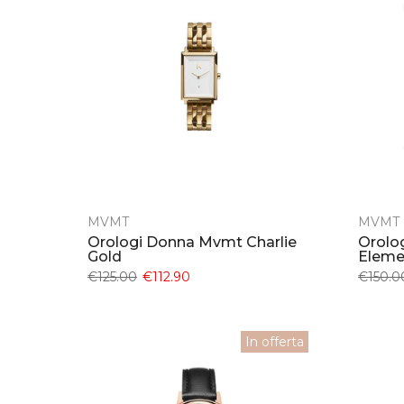
MVMT
MVMT
Orologi Donna Mvmt Charlie
Orolo
Gold
Eleme
€125.00
€112.90
€150.0
In offerta