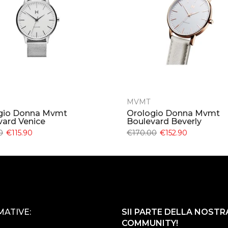
MVMT
gio Donna Mvmt
Orologio Donna Mvmt
vard Venice
Boulevard Beverly
0
€115.90
€170.00
€152.90
ATIVE:
SII PARTE DELLA NOSTR
COMMUNITY!