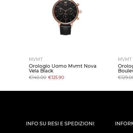
MVMT
MVMT
Orologio Uomo Mvmt Nova
Orolo
Vela Black
Boule
€140.00
€125.90
€129.0
INFO SU RESI E SPEDIZIONI:
INFORM