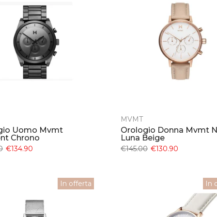
MVMT
gio Uomo Mvmt
Orologio Donna Mvmt 
nt Chrono
Luna Beige
0
€134.90
€145.00
€130.90
In offerta
In 