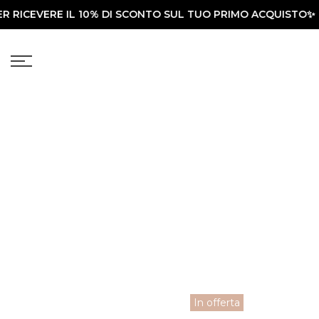
 RICEVERE IL 10% DI SCONTO SUL TUO PRIMO ACQUISTO✨
Vai
al
contenuto
In offerta