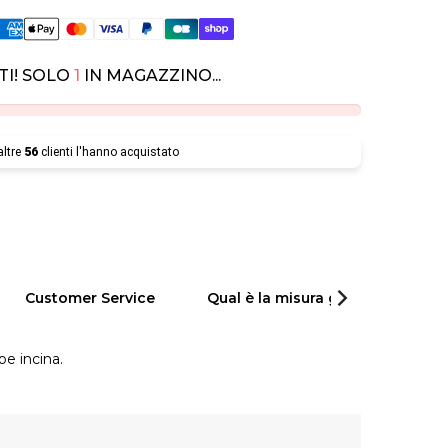
TI! SOLO
1
IN MAGAZZINO...
altre
56
clienti l'hanno acquistato
Customer Service
Qual è la misura giusta per il tuo
pe incina.