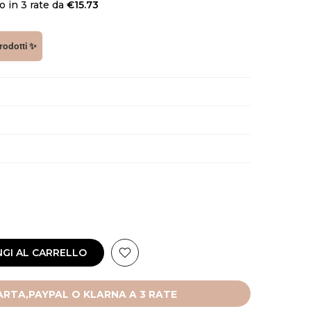
 in 3 rate da
€15.73
prodotti ✨
GI AL CARRELLO
RTA,PAYPAL O KLARNA A 3 RATE