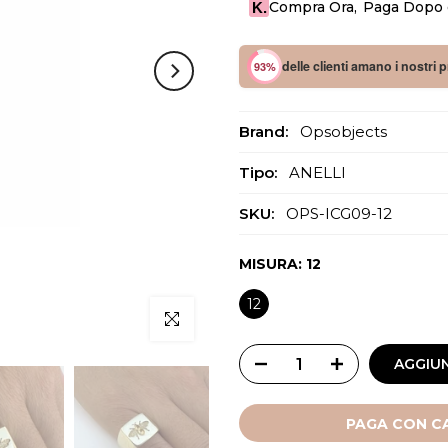
Compra Ora
,
Paga Dopo o
K.
delle clienti amano i nostri 
93%
Brand:
Opsobjects
Tipo:
ANELLI
SKU:
OPS-ICG09-12
MISURA:
12
12
Clicca per ingrandire
AGGIUN
PAGA CON CA