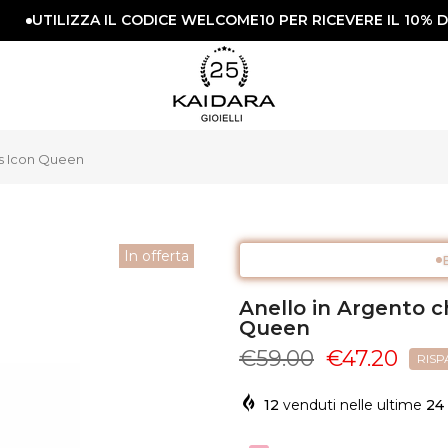
UTILIZZA IL CODICE WELCOME10 PER RICEVERE IL 10% DI 
ts Icon Queen
In offerta
Anello in Argento 
Queen
€59.00
€47.20
RISP
12
venduti nelle ultime
24