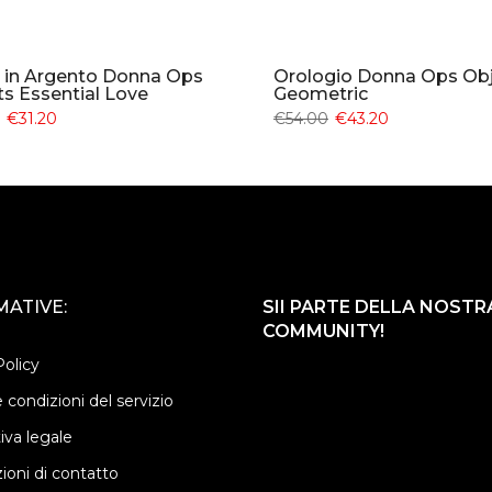
o in Argento Donna Ops
Orologio Donna Ops Ob
s Essential Love
Geometric
€31.20
€54.00
€43.20
ATIVE:
SII PARTE DELLA NOSTR
COMMUNITY!
Policy
 condizioni del servizio
iva legale
ioni di contatto