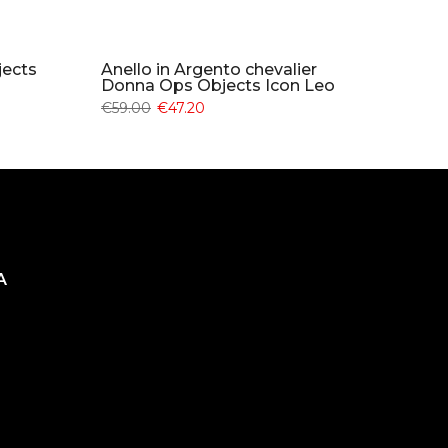
jects
Anello in Argento chevalier
Donna Ops Objects Icon Leo
€59.00
€47.20
A