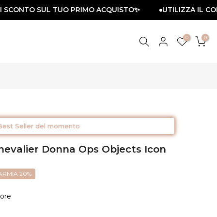
SCONTO SUL TUO PRIMO ACQUISTO✨
UTILIZZA IL CODIC
0
0
Best Seller del momento
chevalier Donna Ops Objects Icon
ARMIA 20%
ore