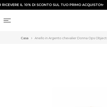
CEVERE IL 10% DI SCONTO SUL TUO PRIMO ACQUISTO✨
Vai
al
contenuto
Casa
Anello in Argento chevalier Donna Ops Objec