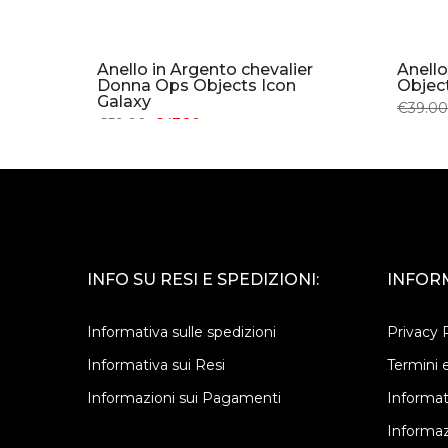
cts
Anello in Argento chevalier
Anell
Donna Ops Objects Icon
Object
Galaxy
€39.00
€59.00
€47.20
INFO SU RESI E SPEDIZIONI:
INFORM
Informativa sulle spedizioni
Privacy 
Informativa sui Resi
Termini e
Informazioni sui Pagamenti
Informat
Informaz