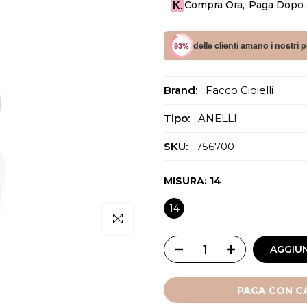
Compra Ora
,
Paga Dopo o
K.
delle clienti amano i nostri 
93%
Brand:
Facco Gioielli
Tipo:
ANELLI
SKU:
756700
MISURA:
14
14
Clicca per ingrandire
AGGIUN
PAGA CON CA