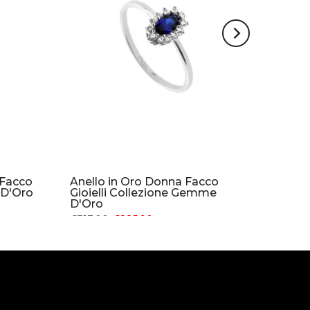
Facco
Anello in Oro Donna Facco
e D'Oro
Gioielli Collezione Gemme
D'Oro
€317.00
€285.90