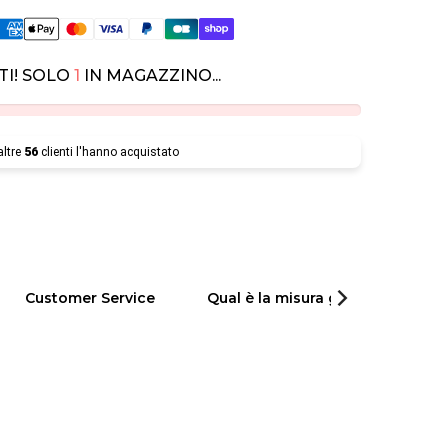
TI! SOLO
1
IN MAGAZZINO...
altre
56
clienti l'hanno acquistato
Customer Service
Qual è la misura giusta per il tuo