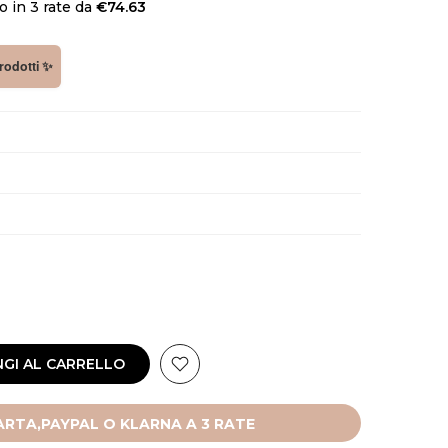
 in 3 rate da
€74.63
prodotti ✨
GI AL CARRELLO
RTA,PAYPAL O KLARNA A 3 RATE