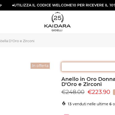
UTILIZZA IL CODICE WELCOME10 PER RICEVERE IL 10% 
tella D'Oro e Zirconi
In offerta
Anello in Oro Donna 
D'Oro e Zirconi
€248.00
€223.90
13
venduti nelle ultime
6
o