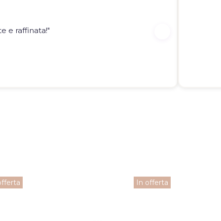
 e raffinata!"
offerta
In offerta