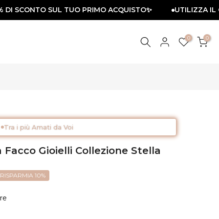
DI SCONTO SUL TUO PRIMO ACQUISTO✨
UTILIZZA IL CO
0
0
Tra i più Amati da Voi
Facco Gioielli Collezione Stella
RISPARMIA 10%
re