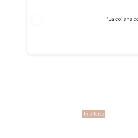
"La collana c
fferta
In offerta