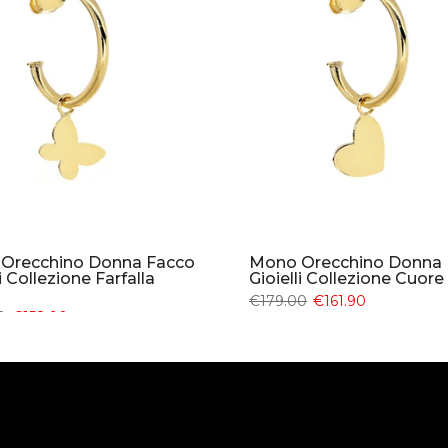
Orecchino Donna Facco
Mono Orecchino Donna 
li Collezione Farfalla
Gioielli Collezione Cuor
€179.00
€161.90
0
€158.90