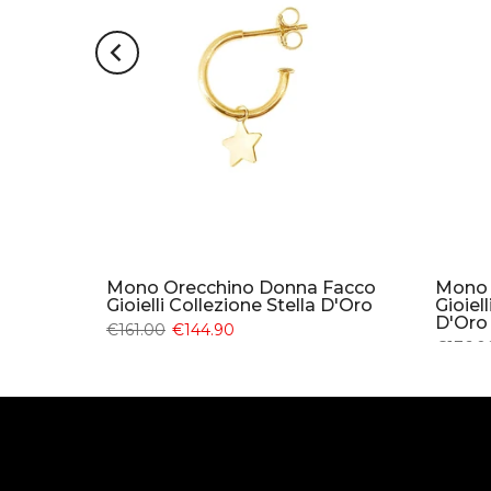
Facco
Mono Orecchino Donna Facco
Mono 
 d'Oro
Gioielli Collezione Stella D'Oro
Gioiel
D'Oro
€161.00
€144.90
€176.0