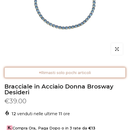
Clicca per 
Rimasti solo pochi articoli
Bracciale in Acciaio Donna Brosway
Desideri
€39.00
12
venduti nelle ultime
11
ore
K.
Compra Ora
,
Paga Dopo o in 3 rate da
€13