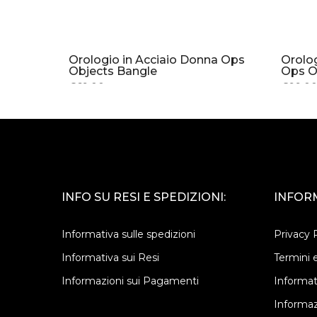
a Ops
Orologio in Acciaio Donna Ops
Orolog
Objects Bangle
Ops O
€69.00
€99.0
INFO SU RESI E SPEDIZIONI:
INFORM
Informativa sulle spedizioni
Privacy 
Informativa sui Resi
Termini e
Informazioni sui Pagamenti
Informat
Informaz