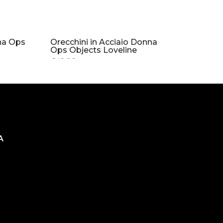
nna Ops
Orecchini in Acciaio Donna
Ops Objects Loveline
€49.00
A