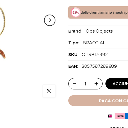
delle clienti amano i nostri 
93%
Brand:
Ops Objects
Tipo:
BRACCIALI
SKU:
OPSBR-992
EAN:
8057587289689
AGGIUN
Clicca per ingrandire
PAGA CON CA