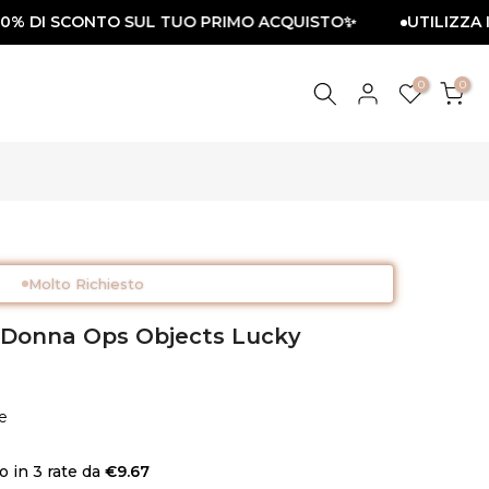
% DI SCONTO SUL TUO PRIMO ACQUISTO✨
UTILIZZA IL 
0
0
Molto Richiesto
io Donna Ops Objects Lucky
e
 in 3 rate da
€9.67