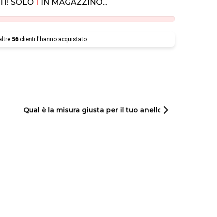
TI! SOLO
1
IN MAGAZZINO...
altre
56
clienti l'hanno acquistato
Qual è la misura giusta per il tuo anello?