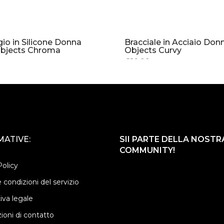
io in Silicone Donna
Bracciale in Acciaio Do
bjects Chroma
Objects Curvy
0
€29.00
ATIVE:
SII PARTE DELLA NOSTR
COMMUNITY!
Policy
 condizioni del servizio
iva legale
ioni di contatto