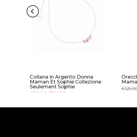
a
Collana in Argento Donna
Orecc
ione
Maman Et Sophie Collezione
Maman
Seulement Sophie
€125.0
€119.00
€106.90