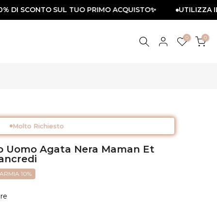
 DI SCONTO SUL TUO PRIMO ACQUISTO✨
UTILIZZA IL C
0
0
Molto Richiesto
nto Uomo Agata Nera Maman Et
ancredi
PARMIA 10%
re