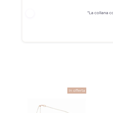
"La collana c
fferta
In offerta