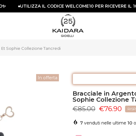
UTILIZZA IL CODICE WELCOME10 PER RICEVERE IL 10%
Et Sophie Collezione Tancredi
In offerta
Bracciale in Arge
Sophie Collezione T
€85.00
€76.90
RIS
7
venduti nelle ultime
10
o