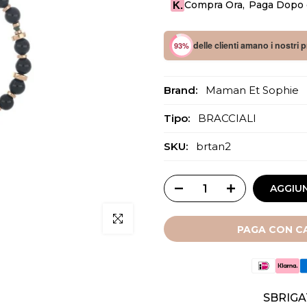
Compra Ora
,
Paga Dopo o
K.
delle clienti amano i nostri 
93%
Brand:
Maman Et Sophie
Tipo:
BRACCIALI
SKU:
brtan2
AGGIUN
Clicca per ingrandire
PAGA CON CA
SBRIGA