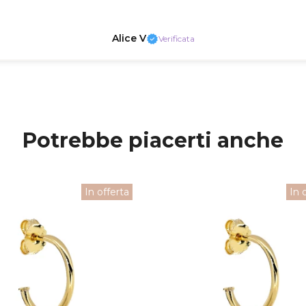
Alice V
Verificata
Potrebbe piacerti anche
In offerta
In 