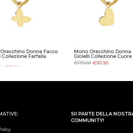
Orecchino Donna Facco
Mono Orecchino Donna 
li Collezione Farfalla
Gioielli Collezione Cuor
€179.00
€161.90
0
€158.90
ATIVE:
SII PARTE DELLA NOSTR
COMMUNITY!
Policy