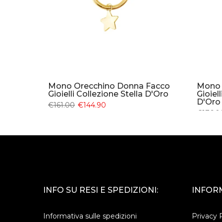
Facco
Mono Orecchino Donna Facco
Mono 
a
Gioielli Collezione Stella D'Oro
Gioiel
D'Oro
€161.00
€144.90
€176.0
INFO SU RESI E SPEDIZIONI:
INFORM
Informativa sulle spedizioni
Privacy 