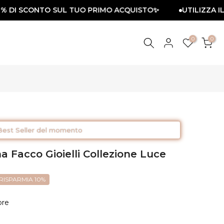
 DI SCONTO SUL TUO PRIMO ACQUISTO✨
UTILIZZA IL C
0
0
Best Seller del momento
a Facco Gioielli Collezione Luce
RISPARMIA 10%
re