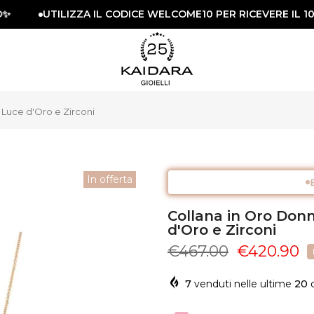
UTILIZZA IL CODICE WELCOME10 PER RICEVERE IL 10%
 Luce d'Oro e Zirconi
In offerta
Collana in Oro Donn
d'Oro e Zirconi
€467.00
€420.90
7
venduti nelle ultime
20
o