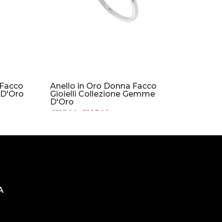
Facco
Anello in Oro Donna Facco
e D'Oro
Gioielli Collezione Gemme
D'Oro
€317.00
€285.90
A