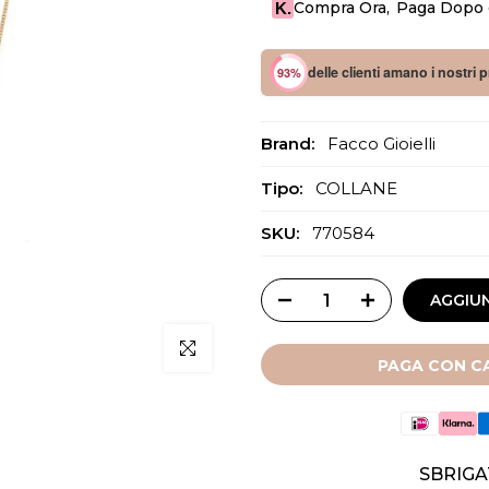
Compra Ora
,
Paga Dopo o
K.
delle clienti amano i nostri 
93%
Brand:
Facco Gioielli
Tipo:
COLLANE
SKU:
770584
AGGIUN
Clicca per ingrandire
PAGA CON CA
SBRIGA