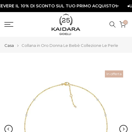
E IL 10% DI SCONTO SUL TUO PRIMO ACQUISTO✨
Vai
UTILIZ
al
contenuto
0
Casa
Collana in Oro Donna Le Bebè Collezione Le Perle
In offerta