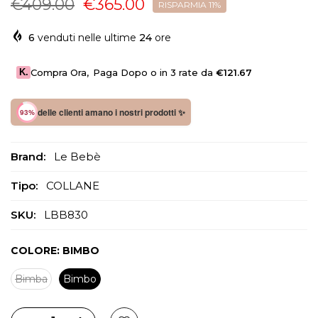
€409.00
€365.00
RISPARMIA 11%
6
venduti nelle ultime
24
ore
K.
Compra Ora
,
Paga Dopo o in 3 rate da
€121.67
delle clienti amano i nostri prodotti ✨
93%
Brand:
Le Bebè
Tipo:
COLLANE
SKU:
LBB830
COLORE:
BIMBO
Bimba
Bimbo