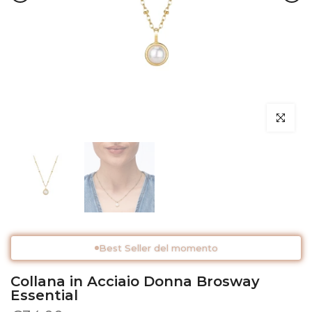
Clicca per 
Best Seller del momento
Collana in Acciaio Donna Brosway
Essential