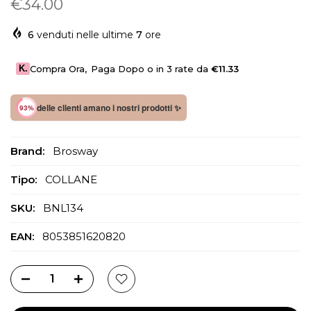
€34.00
6
venduti nelle ultime
7
ore
K.
Compra Ora
,
Paga Dopo o in 3 rate da
€11.33
delle clienti amano i nostri prodotti ✨
93%
Brand:
Brosway
Tipo:
COLLANE
SKU:
BNL134
EAN:
8053851620820