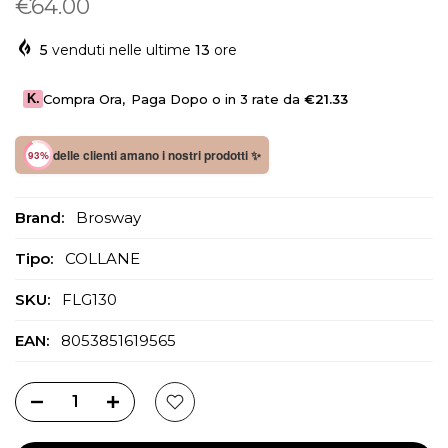
€64.00
5
venduti nelle ultime
13
ore
K.
Compra Ora
,
Paga Dopo o in 3 rate da
€21.33
delle clienti amano i nostri prodotti ✨
93%
Brand:
Brosway
Tipo:
COLLANE
SKU:
FLG130
EAN:
8053851619565