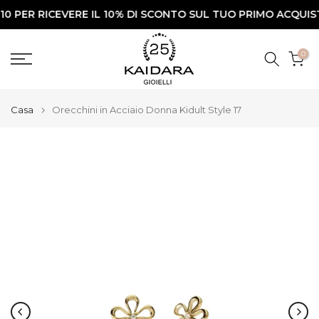
R RICEVERE IL 10% DI SCONTO SUL TUO PRIMO ACQUISTO✨
Vai
al
contenuto
0
Casa
Orecchini in Acciaio Donna Kidult Style 17