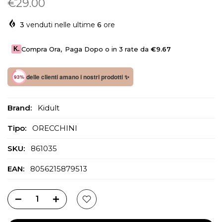
€29.00
3
venduti nelle ultime
6
ore
K.
Compra Ora
,
Paga Dopo o in 3 rate da
€9.67
delle clienti amano i nostri prodotti ✨
93%
Brand:
Kidult
Tipo:
ORECCHINI
SKU:
861035
EAN:
8056215879513