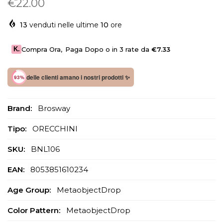
€22.00
13
venduti nelle ultime
10
ore
K.
Compra Ora
,
Paga Dopo o in 3 rate da
€7.33
delle clienti amano i nostri prodotti ✨
93%
Brand:
Brosway
Tipo:
ORECCHINI
SKU:
BNL106
EAN:
8053851610234
Age Group:
MetaobjectDrop
Color Pattern:
MetaobjectDrop