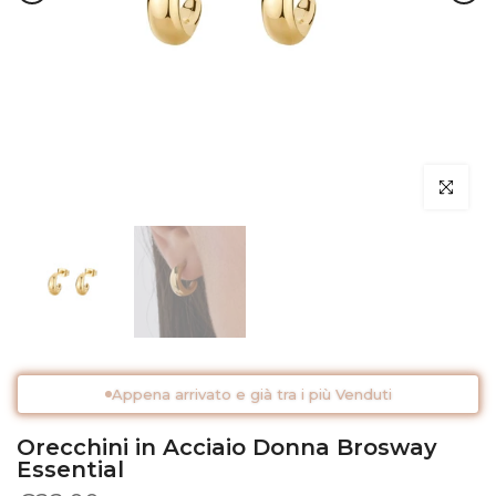
Clicca per 
Appena arrivato e già tra i più Venduti
Orecchini in Acciaio Donna Brosway
Essential