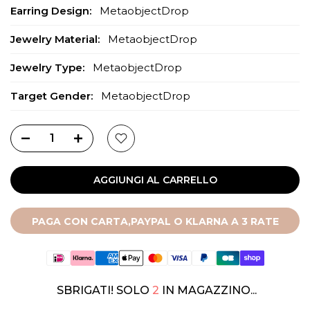
Earring Design:
MetaobjectDrop
Jewelry Material:
MetaobjectDrop
Jewelry Type:
MetaobjectDrop
Target Gender:
MetaobjectDrop
AGGIUNGI AL CARRELLO
PAGA CON CARTA,PAYPAL O KLARNA A 3 RATE
SBRIGATI! SOLO
2
IN MAGAZZINO...