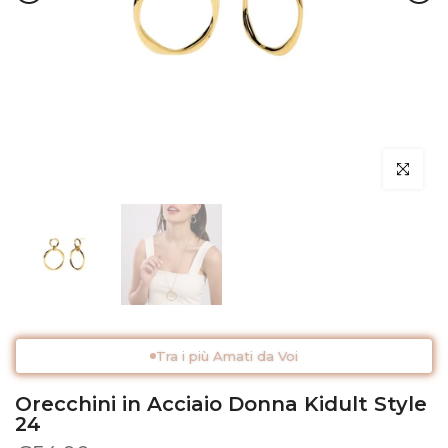
Clicca per 
Tra i più Amati da Voi
Orecchini in Acciaio Donna Kidult Style
24