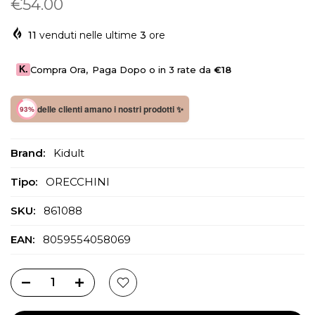
€54.00
11
venduti nelle ultime
3
ore
K.
Compra Ora
,
Paga Dopo o in 3 rate da
€18
delle clienti amano i nostri prodotti ✨
93%
Brand:
Kidult
Tipo:
ORECCHINI
SKU:
861088
EAN:
8059554058069