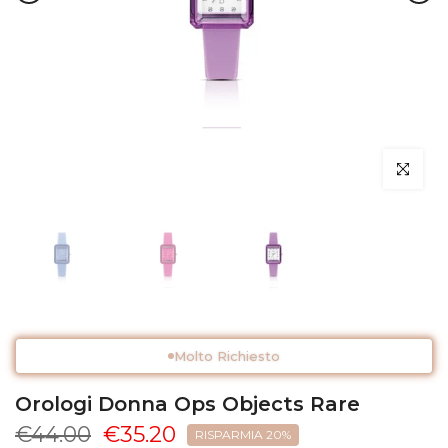
Clicca per 
Molto Richiesto
Orologi Donna Ops Objects Rare
€44.00
€35.20
RISPARMIA 20%