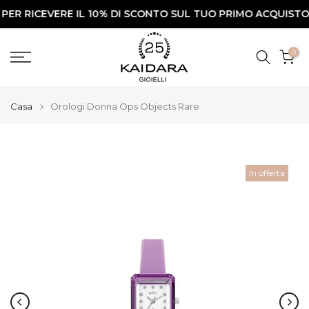
RICEVERE IL 10% DI SCONTO SUL TUO PRIMO ACQUISTO✨
Vai
al
contenuto
0
Casa
Orologi Donna Ops Objects Rare
In offerta