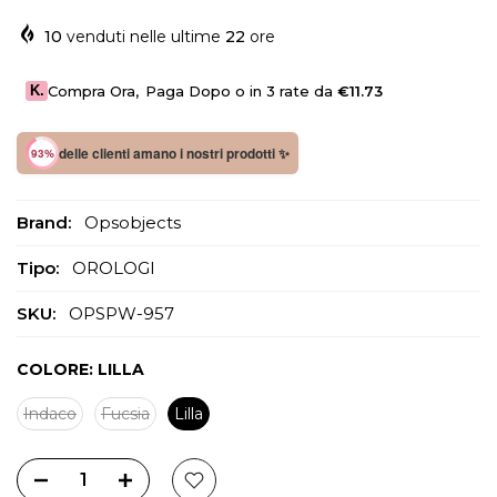
10
venduti nelle ultime
22
ore
K.
Compra Ora
,
Paga Dopo o in 3 rate da
€11.73
delle clienti amano i nostri prodotti ✨
93%
Brand:
Opsobjects
Tipo:
OROLOGI
SKU:
OPSPW-957
COLORE:
LILLA
Indaco
Fucsia
Lilla