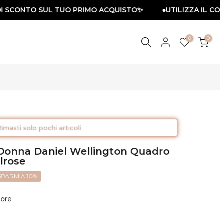
SCONTO SUL TUO PRIMO ACQUISTO✨
UTILIZZA IL CODIC
0
0
imasti solo pochi articoli
o Donna Daniel Wellington Quadro
lrose
SPARMIA 10%
ore