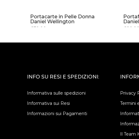
o
Portacarte in Pelle Donna
Portaf
Daniel Wellington
Daniel
€79.00
€89.0
INFO SU RESI E SPEDIZIONI:
INFORM
Informativa sulle spedizioni
Privacy 
Informativa sui Resi
Termini e
Informazioni sui Pagamenti
Informat
Informaz
Il Team K