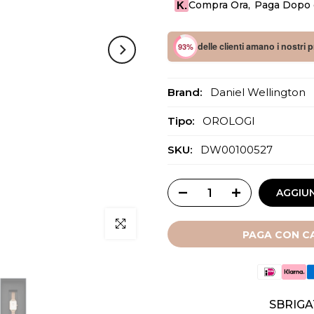
Compra Ora
,
Paga Dopo o
K.
delle clienti amano i nostri 
93%
Brand:
Daniel Wellington
Tipo:
OROLOGI
SKU:
DW00100527
AGGIUN
Clicca per ingrandire
PAGA CON CA
SBRIGA