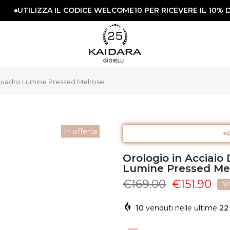
UTILIZZA IL CODICE WELCOME10 PER RICEVERE IL 10% DI 
 Quadro Lumine Pressed Melrose
In offerta
R
Orologio in Acciai
Lumine Pressed Me
€169.00
€151.90
RI
10
venduti nelle ultime
22